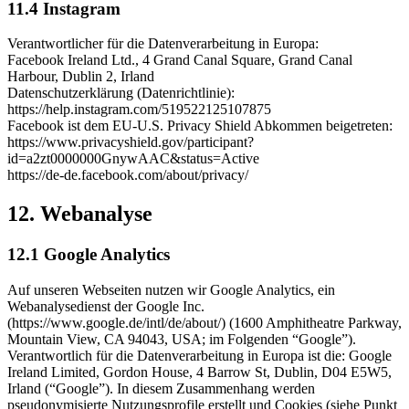
11.4 Instagram
Verantwortlicher für die Datenverarbeitung in Europa:
Facebook Ireland Ltd., 4 Grand Canal Square, Grand Canal
Harbour, Dublin 2, Irland
Datenschutzerklärung (Datenrichtlinie):
https://help.instagram.com/519522125107875
Facebook ist dem EU-U.S. Privacy Shield Abkommen beigetreten:
https://www.privacyshield.gov/participant?
id=a2zt0000000GnywAAC&status=Active
https://de-de.facebook.com/about/privacy/
12. Webanalyse
12.1 Google Analytics
Auf unseren Webseiten nutzen wir Google Analytics, ein
Webanalysedienst der Google Inc.
(https://www.google.de/intl/de/about/) (1600 Amphitheatre Parkway,
Mountain View, CA 94043, USA; im Folgenden “Google”).
Verantwortlich für die Datenverarbeitung in Europa ist die: Google
Ireland Limited, Gordon House, 4 Barrow St, Dublin, D04 E5W5,
Irland (“Google”). In diesem Zusammenhang werden
pseudonymisierte Nutzungsprofile erstellt und Cookies (siehe Punkt