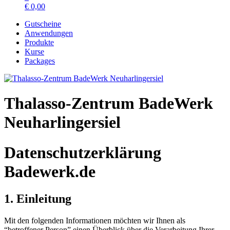
€
0,00
Gutscheine
Anwendungen
Produkte
Kurse
Packages
Thalasso-Zentrum BadeWerk
Neuharlingersiel
Datenschutzerklärung
Badewerk.de
1. Einleitung
Mit den folgenden Informationen möchten wir Ihnen als
“betroffener Person” einen Überblick über die Verarbeitung Ihrer