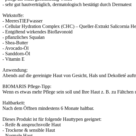
- sehr gut hautverträglich, dermatologisch bestätigt durch Dermatest
Wirkstoffe:
- MeeresTIEFwasser
- Cellular Hydration Complex (CHC) – Queller-Extrakt Salicornia 
- Entgiftend wirkendes Bioflavonoid
- pflanzliches Squalan
- Shea-Butter
- Avocado-Öl
- Sanddorn-Öl
- Vitamin E
Anwendung:
Abends auf die gereinigte Haut von Gesicht, Hals und Dekolleté auf
BIOMARIS Pflege-Tipp:
Wenn es etwas mehr Pflege sein soll und Ihre Haut z. B. zu Fältch
Haltbarkeit:
Nach dem Öffnen mindestens 6 Monate haltbar.
Dieses Produkt ist für folgende Hauttypen geeignet:
- Reife & anspruchsvolle Haut
- Trockene & sensible Haut
- Normale Haut