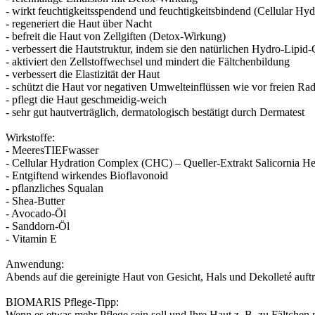
- wirkt feuchtigkeitsspendend und feuchtigkeitsbindend (Cellular Hy
- regeneriert die Haut über Nacht
- befreit die Haut von Zellgiften (Detox-Wirkung)
- verbessert die Hautstruktur, indem sie den natürlichen Hydro-Lipid-
- aktiviert den Zellstoffwechsel und mindert die Fältchenbildung
- verbessert die Elastizität der Haut
- schützt die Haut vor negativen Umwelteinflüssen wie vor freien Ra
- pflegt die Haut geschmeidig-weich
- sehr gut hautverträglich, dermatologisch bestätigt durch Dermatest
Wirkstoffe:
- MeeresTIEFwasser
- Cellular Hydration Complex (CHC) – Queller-Extrakt Salicornia 
- Entgiftend wirkendes Bioflavonoid
- pflanzliches Squalan
- Shea-Butter
- Avocado-Öl
- Sanddorn-Öl
- Vitamin E
Anwendung:
Abends auf die gereinigte Haut von Gesicht, Hals und Dekolleté auf
BIOMARIS Pflege-Tipp:
Wenn es etwas mehr Pflege sein soll und Ihre Haut z. B. zu Fältch