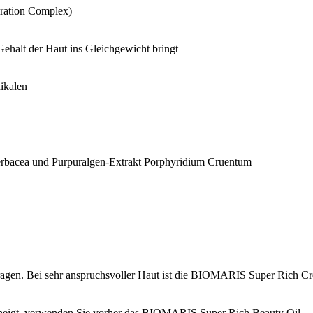
dration Complex)
Gehalt der Haut ins Gleichgewicht bringt
dikalen
Herbacea und Purpuralgen-Extrakt Porphyridium Cruentum
tragen. Bei sehr anspruchsvoller Haut ist die BIOMARIS Super Rich Cr
en neigt, verwenden Sie vorher das BIOMARIS Super Rich Beauty Oil.