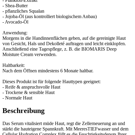
- Plankton-Extrakt
- Shea-Butter
- pflanzliches Squalan
- Jojoba-Öl (aus kontrolliert biologischem Anbau)
- Avocado-Öl
Anwendung:
Morgens in die Handinnenflächen geben, auf die gereinigte Haut
von Gesicht, Hals und Dekolleté auftragen und leicht einklopfen.
Anschließend eine Tagespflege, z. B. die BIOMARIS Deep
Moisture Cream verwenden.
Haltbarkeit:
Nach dem Öffnen mindestens 6 Monate haltbar.
Dieses Produkt ist für folgende Hauttypen geeignet:
- Reife & anspruchsvolle Haut
- Trockene & sensible Haut
- Normale Haut
Beschreibung
Das Serum vitalisiert müde Haut, regt die Zellerneuerung an und
stärkt die hauteigene Spannkraft. Mit MeeresTIEFwasser und dem
Cellular Hydration Complex füllt es die Feuchtigkeitsdepots Ihrer