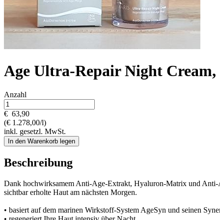
Age Ultra-Repair Night Cream,
Anzahl
€
63,90
(€ 1.278,00/l)
inkl. gesetzl. MwSt.
In den Warenkorb legen
Beschreibung
Dank hochwirksamem Anti-Age-Extrakt, Hyaluron-Matrix und Anti-Age-Pe
sichtbar erholte Haut am nächsten Morgen.
• basiert auf dem marinen Wirkstoff-System AgeSyn und seinen Syne
• regeneriert Ihre Haut intensiv über Nacht