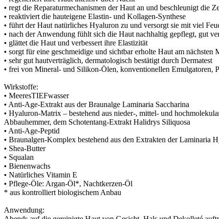
• regt die Reparaturmechanismen der Haut an und beschleunigt die Z
• reaktiviert die hauteigene Elastin- und Kollagen-Synthese
• führt der Haut natürliches Hyaluron zu und versorgt sie mit viel Feu
• nach der Anwendung fühlt sich die Haut nachhaltig gepflegt, gut ver
• glättet die Haut und verbessert ihre Elastizität
• sorgt für eine geschmeidige und sichtbar erholte Haut am nächsten
• sehr gut hautverträglich, dermatologisch bestätigt durch Dermatest
• frei von Mineral- und Silikon-Ölen, konventionellen Emulgatoren, 
Wirkstoffe:
• MeeresTIEFwasser
• Anti-Age-Extrakt aus der Braunalge Laminaria Saccharina
• Hyaluron-Matrix – bestehend aus nieder-, mittel- und hochmolekul
Abbauhemmer, dem Schotentang-Extrakt Halidrys Siliquosa
• Anti-Age-Peptid
• Braunalgen-Komplex bestehend aus den Extrakten der Laminaria H
• Shea-Butter
• Squalan
• Bienenwachs
• Natürliches Vitamin E
• Pflege-Öle: Argan-Öl*, Nachtkerzen-Öl
* aus kontrolliert biologischem Anbau
Anwendung:
Abends auf die gereinigte Haut von Gesicht, Hals und Dekolleté auft