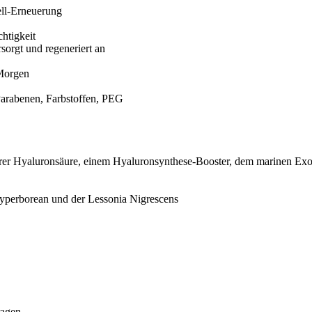
ell-Erneuerung
chtigkeit
sorgt und regeneriert an
 Morgen
Parabenen, Farbstoffen, PEG
arer Hyaluronsäure, einem Hyaluronsynthese-Booster, dem marinen Exo
yperborean und der Lessonia Nigrescens
ragen.