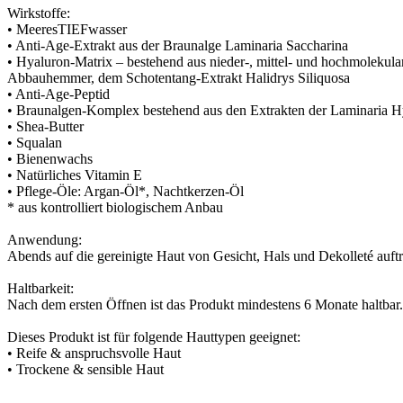
Wirkstoffe:
• MeeresTIEFwasser
• Anti-Age-Extrakt aus der Braunalge Laminaria Saccharina
• Hyaluron-Matrix – bestehend aus nieder-, mittel- und hochmolekul
Abbauhemmer, dem Schotentang-Extrakt Halidrys Siliquosa
• Anti-Age-Peptid
• Braunalgen-Komplex bestehend aus den Extrakten der Laminaria H
• Shea-Butter
• Squalan
• Bienenwachs
• Natürliches Vitamin E
• Pflege-Öle: Argan-Öl*, Nachtkerzen-Öl
* aus kontrolliert biologischem Anbau
Anwendung:
Abends auf die gereinigte Haut von Gesicht, Hals und Dekolleté auft
Haltbarkeit:
Nach dem ersten Öffnen ist das Produkt mindestens 6 Monate haltbar.
Dieses Produkt ist für folgende Hauttypen geeignet:
• Reife & anspruchsvolle Haut
• Trockene & sensible Haut