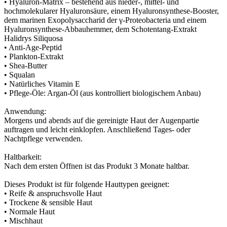
• Hyaluron-Matrix – bestehend aus nieder-, mittel- und
hochmolekularer Hyaluronsäure, einem Hyaluronsynthese-Booster,
dem marinen Exopolysaccharid der γ-Proteobacteria und einem
Hyaluronsynthese-Abbauhemmer, dem Schotentang-Extrakt
Halidrys Siliquosa
• Anti-Age-Peptid
• Plankton-Extrakt
• Shea-Butter
• Squalan
• Natürliches Vitamin E
• Pflege-Öle: Argan-Öl (aus kontrolliert biologischem Anbau)
Anwendung:
Morgens und abends auf die gereinigte Haut der Augenpartie
auftragen und leicht einklopfen. Anschließend Tages- oder
Nachtpflege verwenden.
Haltbarkeit:
Nach dem ersten Öffnen ist das Produkt 3 Monate haltbar.
Dieses Produkt ist für folgende Hauttypen geeignet:
• Reife & anspruchsvolle Haut
• Trockene & sensible Haut
• Normale Haut
• Mischhaut