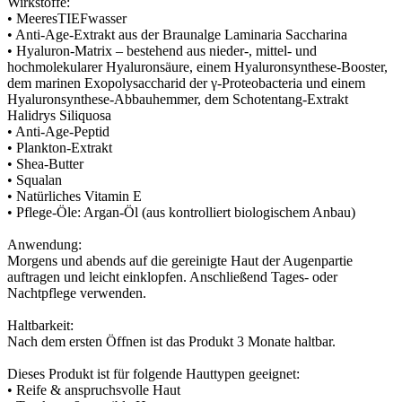
Wirkstoffe:
• MeeresTIEFwasser
• Anti-Age-Extrakt aus der Braunalge Laminaria Saccharina
• Hyaluron-Matrix – bestehend aus nieder-, mittel- und
hochmolekularer Hyaluronsäure, einem Hyaluronsynthese-Booster,
dem marinen Exopolysaccharid der γ-Proteobacteria und einem
Hyaluronsynthese-Abbauhemmer, dem Schotentang-Extrakt
Halidrys Siliquosa
• Anti-Age-Peptid
• Plankton-Extrakt
• Shea-Butter
• Squalan
• Natürliches Vitamin E
• Pflege-Öle: Argan-Öl (aus kontrolliert biologischem Anbau)
Anwendung:
Morgens und abends auf die gereinigte Haut der Augenpartie
auftragen und leicht einklopfen. Anschließend Tages- oder
Nachtpflege verwenden.
Haltbarkeit:
Nach dem ersten Öffnen ist das Produkt 3 Monate haltbar.
Dieses Produkt ist für folgende Hauttypen geeignet:
• Reife & anspruchsvolle Haut