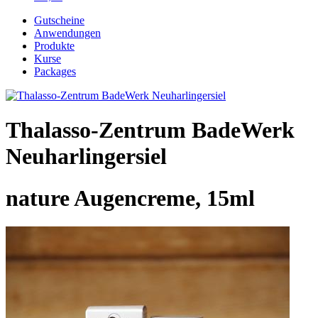
Gutscheine
Anwendungen
Produkte
Kurse
Packages
Thalasso-Zentrum BadeWerk
Neuharlingersiel
nature Augencreme, 15ml