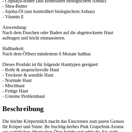
- Cupuaçu-Butter (aus kontrolliert biologischem Anbau)
- Shea-Butter
- Jojoba-Öl (aus kontrolliert biologischem Anbau)
- Vitamin E
Anwendung:
Nach dem Duschen oder Baden auf die abgetrocknete Haut
auftragen und leicht einmassieren.
Haltbarkeit:
Nach dem Öffnen mindestens 6 Monate haltbar.
Dieses Produkt ist für folgende Hauttypen geeignet:
- Reife & anspruchsvolle Haut
- Trockene & sensible Haut
- Normale Haut
- Mischhaut
- Fettige Haut
- Unreine Problemhaut
Beschreibung
Die leichte Körpermilch macht das Eincremen zum puren Genuss
für Körper und Sinne. Ihr fruchtig-herbes Pink Grapefruit-Aroma
aus natürlichen ätherischen Ölen belebt und erfrischt. Sie zieht