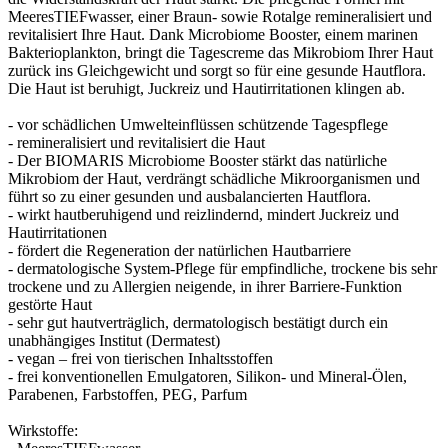
MeeresTIEFwasser, einer Braun- sowie Rotalge remineralisiert und
revitalisiert Ihre Haut. Dank Microbiome Booster, einem marinen
Bakterioplankton, bringt die Tagescreme das Mikrobiom Ihrer Haut
zurück ins Gleichgewicht und sorgt so für eine gesunde Hautflora.
Die Haut ist beruhigt, Juckreiz und Hautirritationen klingen ab.
- vor schädlichen Umwelteinflüssen schützende Tagespflege
- remineralisiert und revitalisiert die Haut
- Der BIOMARIS Microbiome Booster stärkt das natürliche
Mikrobiom der Haut, verdrängt schädliche Mikroorganismen und
führt so zu einer gesunden und ausbalancierten Hautflora.
- wirkt hautberuhigend und reizlindernd, mindert Juckreiz und
Hautirritationen
- fördert die Regeneration der natürlichen Hautbarriere
- dermatologische System-Pflege für empfindliche, trockene bis sehr
trockene und zu Allergien neigende, in ihrer Barriere-Funktion
gestörte Haut
- sehr gut hautverträglich, dermatologisch bestätigt durch ein
unabhängiges Institut (Dermatest)
- vegan – frei von tierischen Inhaltsstoffen
- frei konventionellen Emulgatoren, Silikon- und Mineral-Ölen,
Parabenen, Farbstoffen, PEG, Parfum
Wirkstoffe: