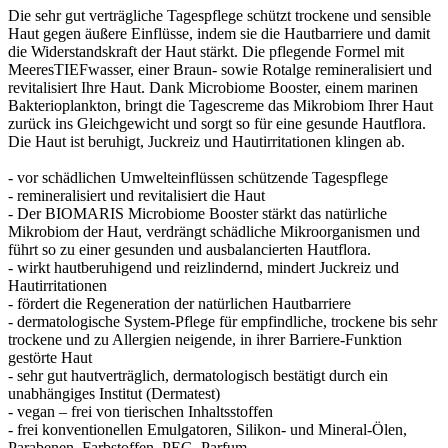
Die sehr gut verträgliche Tagespflege schützt trockene und sensible
Haut gegen äußere Einflüsse, indem sie die Hautbarriere und damit
die Widerstandskraft der Haut stärkt. Die pflegende Formel mit
MeeresTIEFwasser, einer Braun- sowie Rotalge remineralisiert und
revitalisiert Ihre Haut. Dank Microbiome Booster, einem marinen
Bakterioplankton, bringt die Tagescreme das Mikrobiom Ihrer Haut
zurück ins Gleichgewicht und sorgt so für eine gesunde Hautflora.
Die Haut ist beruhigt, Juckreiz und Hautirritationen klingen ab.
- vor schädlichen Umwelteinflüssen schützende Tagespflege
- remineralisiert und revitalisiert die Haut
- Der BIOMARIS Microbiome Booster stärkt das natürliche
Mikrobiom der Haut, verdrängt schädliche Mikroorganismen und
führt so zu einer gesunden und ausbalancierten Hautflora.
- wirkt hautberuhigend und reizlindernd, mindert Juckreiz und
Hautirritationen
- fördert die Regeneration der natürlichen Hautbarriere
- dermatologische System-Pflege für empfindliche, trockene bis sehr
trockene und zu Allergien neigende, in ihrer Barriere-Funktion
gestörte Haut
- sehr gut hautverträglich, dermatologisch bestätigt durch ein
unabhängiges Institut (Dermatest)
- vegan – frei von tierischen Inhaltsstoffen
- frei konventionellen Emulgatoren, Silikon- und Mineral-Ölen,
Parabenen, Farbstoffen, PEG, Parfum